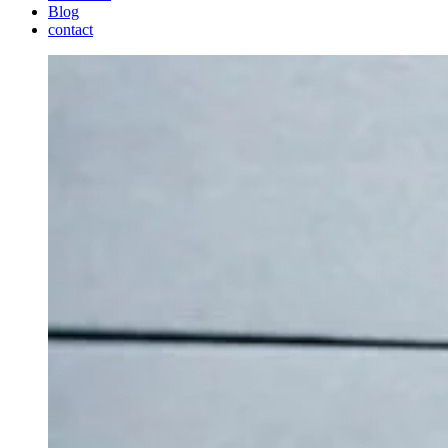
Blog
contact
Voir
l'image
agrandie