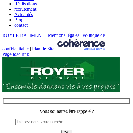
Réalisations
recrutement
Actualités
Blog
contact
ROYER BATIMENT
|
Mentions légales
|
Politique de
confidentialité
|
Plan de Site
Page load link
Vous souhaitez être rappelé ?