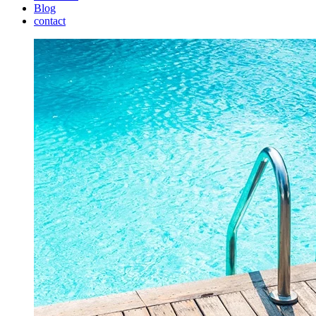
Blog
contact
Voir
l'image
agrandie