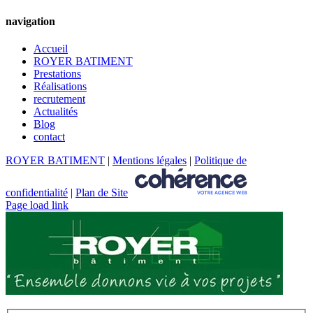
navigation
Accueil
ROYER BATIMENT
Prestations
Réalisations
recrutement
Actualités
Blog
contact
ROYER BATIMENT
|
Mentions légales
|
Politique de
confidentialité
|
Plan de Site
Page load link