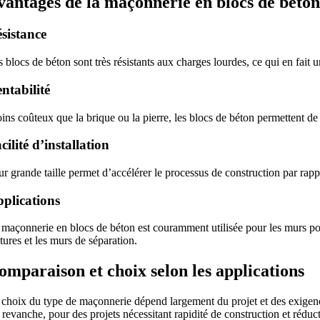
vantages de la maçonnerie en blocs de béto
sistance
 blocs de béton sont très résistants aux charges lourdes, ce qui en fait 
ntabilité
ins coûteux que la brique ou la pierre, les blocs de béton permettent de 
cilité d’installation
ur grande taille permet d’accélérer le processus de construction par rap
plications
 maçonnerie en blocs de béton est couramment utilisée pour les murs porte
tures et les murs de séparation.
omparaison et choix selon les applications
 choix du type de maçonnerie dépend largement du projet et des exigences
revanche, pour des projets nécessitant rapidité de construction et réduc