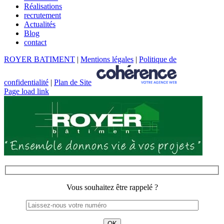
Réalisations
recrutement
Actualités
Blog
contact
ROYER BATIMENT
|
Mentions légales
|
Politique de
confidentialité
|
Plan de Site
Page load link
Vous souhaitez être rappelé ?