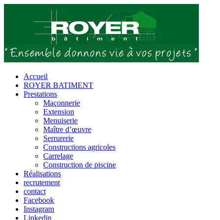
Passer
au
contenu
Accueil
ROYER BATIMENT
Prestations
Maçonnerie
Extension
Menuiserie
Maître d’œuvre
Serrurerie
Constructions agricoles
Carrelage
Construction de piscine
Réalisations
recrutement
contact
Facebook
Instagram
Linkedin