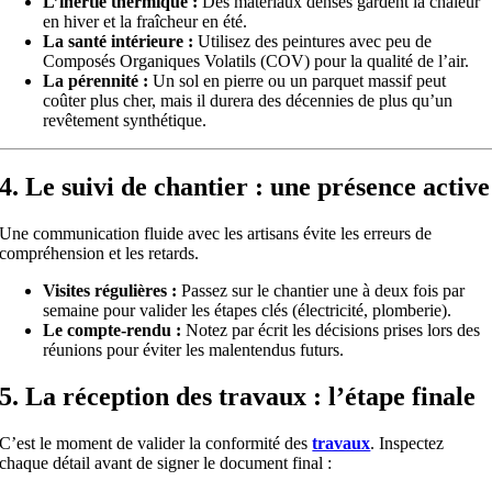
L’inertie thermique :
Des matériaux denses gardent la chaleur
en hiver et la fraîcheur en été.
La santé intérieure :
Utilisez des peintures avec peu de
Composés Organiques Volatils (COV) pour la qualité de l’air.
La pérennité :
Un sol en pierre ou un parquet massif peut
coûter plus cher, mais il durera des décennies de plus qu’un
revêtement synthétique.
4. Le suivi de chantier : une présence active
Une communication fluide avec les artisans évite les erreurs de
compréhension et les retards.
Visites régulières :
Passez sur le chantier une à deux fois par
semaine pour valider les étapes clés (électricité, plomberie).
Le compte-rendu :
Notez par écrit les décisions prises lors des
réunions pour éviter les malentendus futurs.
5. La réception des travaux : l’étape finale
C’est le moment de valider la conformité des
travaux
. Inspectez
chaque détail avant de signer le document final :