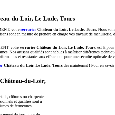
au-du-Loir, Le Lude, Tours
IMENT, votre
serrurier
Château-du-Loir, Le Lude, Tours
. Nous somm
rtisans sont en mesure de prendre en charge vos travaux de menuiserie, d
IMENT, votre
serrurier Château-du-Loir, Le Lude, Tours
, est là pou
mes. Nos artisans qualifiés sont habiles à maîtriser différentes techniqu
formantes et résistantes aux effractions pour une sécurité optimale de 
er
Château-du-Loir, Le Lude, Tours
dès maintenant ! Pour en savoir
r Château-du-Loir,
tails, clôtures ou charpentes
nnels et qualifiés sont à
canismes de fermetures…
lacement de tous types de