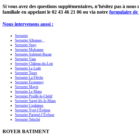
Si vous avez des questions supplémentaires, n’hésitez pas à nous 
familiale en appelant le
02 43 46 21 06
ou via notre
formulaire de
Nous intervenons aussi :
Serrurier
Serrurier Allonnes, ,
Serrurier Spay,
Serrurier Mulsanne
Serrurier Aubigné-Racan
Serrurier Vaas
Serrurier Château-du-Loir
Serrurier Le Lude
Serrurier Tours
Serrurier La Flèche
Serrurier Écommoy
Serrurier Mayet
Serrurier Le Mans
Serrurier Pruillé-le-Chétif
Serrurier Sargé-lès-le-Mans
Serrurier Coulaines
Serrurier Yvré-l’Évêque
Serrurier Parigné-l’Évêque
Serrurier Teloché
ROYER BATIMENT