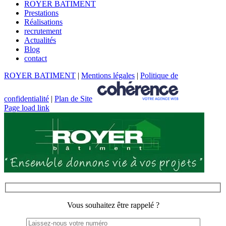
ROYER BATIMENT
Prestations
Réalisations
recrutement
Actualités
Blog
contact
ROYER BATIMENT
|
Mentions légales
|
Politique de
confidentialité
|
Plan de Site
Page load link
Vous souhaitez être rappelé ?