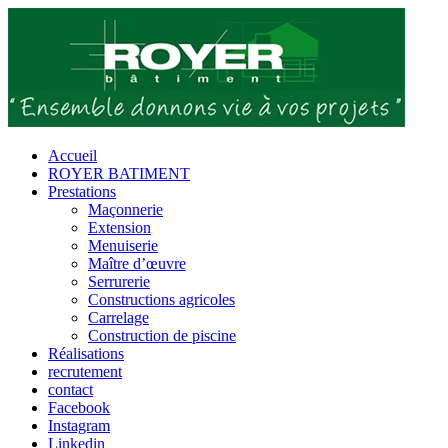
Passer
au
contenu
Accueil
ROYER BATIMENT
Prestations
Maçonnerie
Extension
Menuiserie
Maître d’œuvre
Serrurerie
Constructions agricoles
Carrelage
Construction de piscine
Réalisations
recrutement
contact
Facebook
Instagram
Linkedin