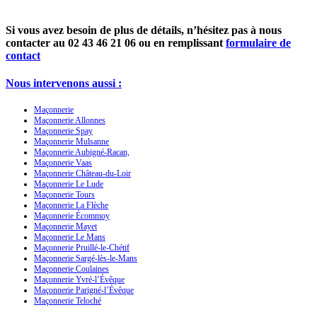
Si vous avez besoin de plus de détails, n’hésitez pas à nous
contacter au
02 43 46 21 06
ou en remplissant
formulaire de
contact
Nous intervenons aussi :
Maçonnerie
Maçonnerie Allonnes
Maçonnerie Spay
Maçonnerie Mulsanne
Maçonnerie Aubigné-Racan,
Maçonnerie Vaas
Maçonnerie Château-du-Loir
Maçonnerie Le Lude
Maçonnerie Tours
Maçonnerie La Flèche
Maçonnerie Écommoy
Maçonnerie Mayet
Maçonnerie Le Mans
Maçonnerie Pruillé-le-Chétif
Maçonnerie Sargé-lès-le-Mans
Maçonnerie Coulaines
Maçonnerie Yvré-l’Évêque
Maçonnerie Parigné-l’Évêque
Maçonnerie Teloché