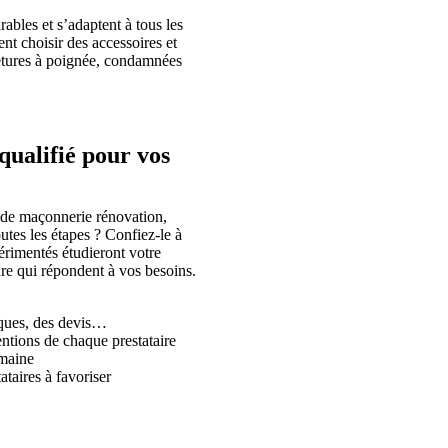
bles et s’adaptent à tous les
nt choisir des accessoires et
metures à poignée, condamnées
alifié pour vos
 de maçonnerie rénovation,
tes les étapes ? Confiez-le à
imentés étudieront votre
ure qui répondent à vos besoins.
niques, des devis…
entions de chaque prestataire
omaine
ataires à favoriser