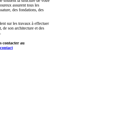
le soutient la structure de votre
goureux assurent tous les
ssature, des fondations, des
ent sur les travaux à effectuer
, de son architecture et des
.
us contacter au
 contact