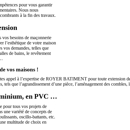
pétences pour vous garantir
ementaires. Nous nous
combrants à la fin des travaux.
ension
us vos besoins de maçonnerie
rer l’esthétique de votre maison
es vos demandes, telles que
alles de bains, le revêtement
e…
e vos maisons !
aites appel à l’expertise de ROYER BATIMENT pour toute extension de 
ins, tels que l’agrandissement d’une pièce, l’aménagement des combles,
aluminium, en PVC …
e pour tous vos projets de
s une variété de concepts de
lissants, oscillo-battants, etc.
 une multitude de choix en